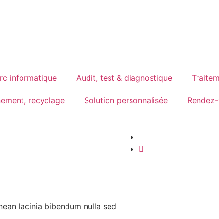
rc informatique
Audit, test & diagnostique
Traite
nnement, recyclage
Solution personnalisée
Rendez-
enean lacinia bibendum nulla sed