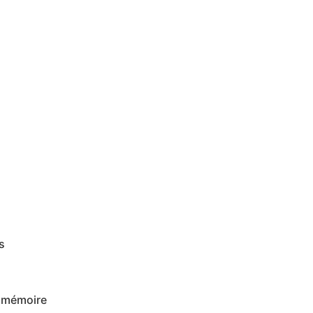
s
 mémoire